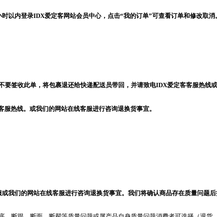
小时以内登录IDX爱定客网站会员中心，点击“我的订单”可查看订单和修改取
请不要签收此单，将包裹退还给快递配送员带回，并请致电IDX爱定客客服热线
客客服热线。或我们的网站在线客服进行咨询退换货事宜。
客服或我们的网站在线客服进行咨询退换货事宜。我们将确认商品存在质量问题
现断底、断跟、断面、断帮等质量问题或属产品自身质量问题消费者可选择（退货